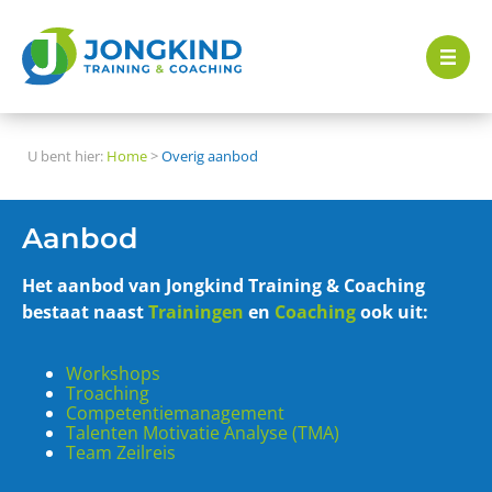
U bent hier:
Home
>
Overig aanbod
Aanbod
Het aanbod van Jongkind Training & Coaching
bestaat naast
Trainingen
en
Coaching
ook uit:
Workshops
Troaching
Competentiemanagement
Talenten Motivatie Analyse (TMA)
Team Zeilreis