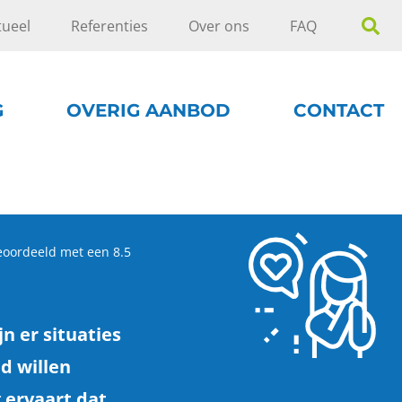
tueel
Referenties
Over ons
FAQ
G
OVERIG AANBOD
CONTACT
eoordeeld met een 8.5
n er situaties
ad willen
g ervaart dat