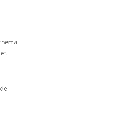
t thema
ef.
 de