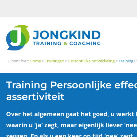
U bent hier:
Home
>
Trainingen
>
Persoonlijke ontwikkeling
>
Training P
Training Persoonlijke effec
assertiviteit
Over het algemeen gaat het goed, u werkt h
waarin u 'ja' zegt, maar eigenlijk liever 'n
zeggen. En als u een keer op tijd 'nee' zeg