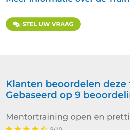
STEL UW VRAAG
Klanten beoordelen deze
Gebaseerd op
9
beoordeli
Mentortraining open en prett
9
/
10