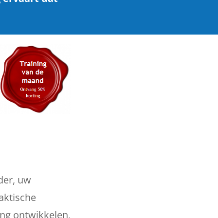
nder, uw
raktische
ing ontwikkelen,