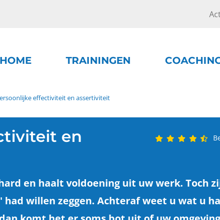
Ac
HOME
TRAININGEN
COACHIN
ersoonlijke effectiviteit en assertiviteit
tiviteit en
B
ard en haalt voldoening uit uw werk. Toch zij
ee' had willen zeggen. Achteraf weet u wat u h
t, dan komt het er soms bot uit of uw omgevin