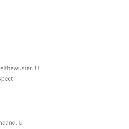
 zelfbewuster. U
spect
e maand. U