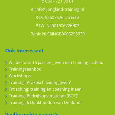
t:
030 - 721 00 01
e:
info@jongkind-training.nl
S
KvK: 52607526 Utrecht
Persoonlijke coaching
BTW: NL001906726B03
Bank: NL93INGB0005298329
10
10
Ook interessant
Wij bestaan 15 jaar en geven een training cadeau
Medewerker
Trainingsaanbod
Workshops
Maatwerk coaching/training
Training 'Praktisch leidinggeven'
Troaching: training én coaching ineen
8
10
Training 'Bedrijfsopvangteam (BOT)'
Training '6 Denkhoeden van De Bono'
Veelbezochte pagina’s