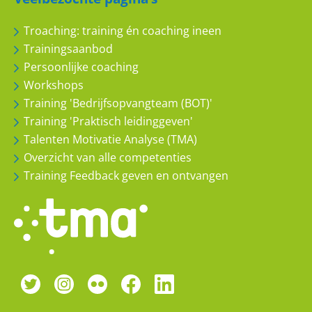
Accountmanager
Troaching: training én coaching ineen
Trainingsaanbod
Persoonlijk en gericht
Persoonlijke coaching
Workshops
9
10
Training 'Bedrijfsopvangteam (BOT)'
Training 'Praktisch leidinggeven'
Talenten Motivatie Analyse (TMA)
Overzicht van alle competenties
Training Feedback geven en ontvangen
Van Hommel
Persoonlijke coaching
9
10