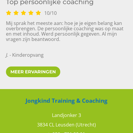
Top persoonlijke coaching
10
/
10
Mij sprak het meeste aan: hoe je je eigen belang kan
overbrengen. De persoonlijke coaching was op maat
en met inhoud. Werd persoonlijk gegeven. Al mijn
vragen zijn beantwoord.
J.
- Kinderopvang
MEER ERVARINGEN
Fijne en rustige trainer tijdens
persoonlijke training
Jongkind Training & Coaching
9
10
Landjonker 3
3834 CL Leusden (Utrecht)