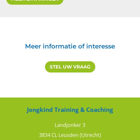
Train de mentor: breed pallet aan
tools
8
10
Meer informatie of interesse
STEL UW VRAAG
RV
Training train de mentor is duidelijk
Jongkind Training & Coaching
9
10
Landjonker 3
3834 CL Leusden (Utrecht)