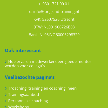
t:
030 - 721 00 01
e:
info@jongkind-training.nl
Koos
KvK: 52607526 Utrecht
BTW: NL001906726B03
Train de mentor training
Bank: NL93INGB0005298329
9
10
Ook interessant
Hoe ervaren medewerkers een goede mentor
worden voor collega's
Veelbezochte pagina’s
Stan
Troaching: training én coaching ineen
Trainingsaanbod
Mentortraining: spiegel voorhouden
Persoonlijke coaching
8
10
Workshops