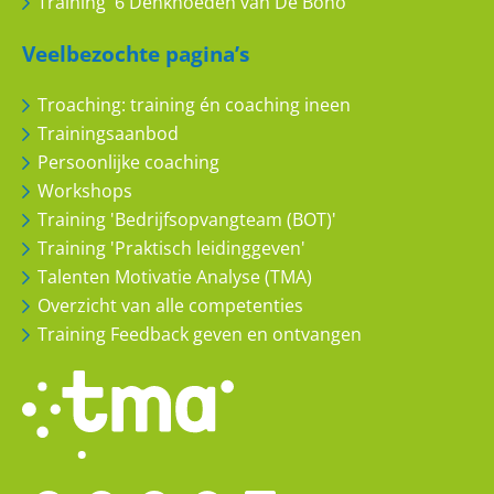
Training '6 Denkhoeden van De Bono'
Veelbezochte pagina’s
dierenarts Monique Willems
Troaching: training én coaching ineen
Trainingsaanbod
Vertrouwd en kundig
Persoonlijke coaching
Workshops
10
10
Training 'Bedrijfsopvangteam (BOT)'
Training 'Praktisch leidinggeven'
Talenten Motivatie Analyse (TMA)
Overzicht van alle competenties
Training Feedback geven en ontvangen
anoniem
Trainers: fijn en open houding!
8
10