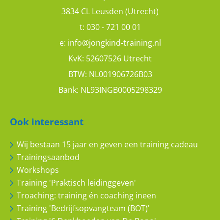
3834 CL Leusden (Utrecht)
t:
030 - 721 00 01
e:
info@jongkind-training.nl
KvK: 52607526 Utrecht
BTW: NL001906726B03
Bank: NL93INGB0005298329
Marjolein
Zeer leerzame training gehad
Ook interessant
8
10
Wij bestaan 15 jaar en geven een training cadeau
Trainingsaanbod
Workshops
Training 'Praktisch leidinggeven'
Troaching: training én coaching ineen
Training 'Bedrijfsopvangteam (BOT)'