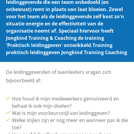
leidinggevende die een team onbedoeld (en
onbewust) remt in plaats van laat bloeien. Zowel
voor het team als de leidinggevende zelf kost zo'n
situatie energie en de effectiviteit van de
organisatie neemt af. Speciaal hiervoor heeft
Jongkind Training & Coaching de training
'Praktisch leidinggeven' ontwikkeld.Training
praktisch leidinggeven Jongkind Training Coaching
De leidinggevenden of teamleiders vragen zich
bijvoorbeeld af:
Hoe houd ik mijn medewerkers gemotiveerd en
behaal ik ook mijn doelen?
Wat is mijn voorkeursstijl van leidinggeven?
Welke stijlen zijn er nog meer en wanneer pas ik die
toe?