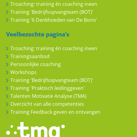
Troaching: training én coaching ineen
Ferdinands
Training 'Bedrijfsopvangteam (BOT)'
Training '6 Denkhoeden van De Bono'
Praktijkgericht
Veelbezochte pagina’s
9
10
Troaching: training én coaching ineen
Trainingsaanbod
Persoonlijke coaching
Workshops
Arend
Training 'Bedrijfsopvangteam (BOT)'
Training 'Praktisch leidinggeven'
Eerlijke beoordeling
Talenten Motivatie Analyse (TMA)
Overzicht van alle competenties
9
10
Training Feedback geven en ontvangen