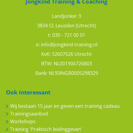
Jongkind Training & Coaching
9
10
Landjonker 3
3834 CL Leusden (Utrecht)
t:
030 - 721 00 01
e:
info@jongkind-training.nl
KvK: 52607526 Utrecht
Edwin
BTW: NL001906726B03
Bank: NL93INGB0005298329
Veel tips
9
10
Ook interessant
Wij bestaan 15 jaar en geven een training cadeau
Trainingsaanbod
Workshops
Training 'Praktisch leidinggeven'