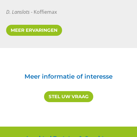
D. Lanslots
- Koffiemax
MEER ERVARINGEN
Meer inzicht in valkuilen
8
10
Meer informatie of interesse
STEL UW VRAAG
Merel
Leidinggeven