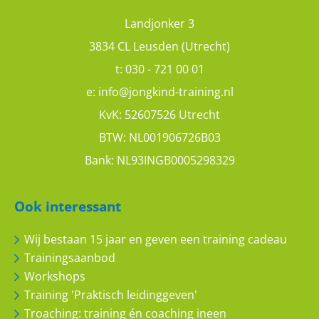
Landjonker 3
3834 CL Leusden (Utrecht)
t:
030 - 721 00 01
Lia de Beer
e:
info@jongkind-training.nl
KvK: 52607526 Utrecht
BTW: NL001906726B03
TITEL
Bank: NL93INGB0005298329
Ook interessant
JOUW ERVARING
Wij bestaan 15 jaar en geven een training cadeau
Trainingsaanbod
Workshops
Training 'Praktisch leidinggeven'
Troaching: training én coaching ineen