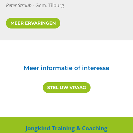
Peter Straub
- Gem. Tilburg
MEER ERVARINGEN
OK!
8
10
Meer informatie of interesse
Jan-Willem
STEL UW VRAAG
Training Coaching en Opvang
10
10
Jongkind Training & Coaching