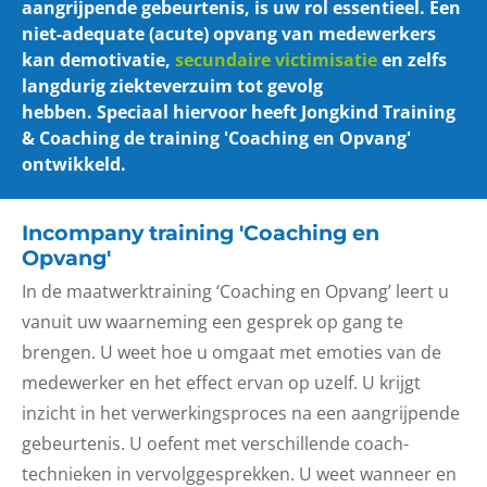
aangrijpende gebeurtenis, is uw rol essentieel. Een
niet-adequate (acute) opvang van medewerkers
kan demotivatie,
secundaire victimisatie
en zelfs
langdurig ziekteverzuim tot gevolg
hebben. Speciaal hiervoor heeft Jongkind Training
& Coaching de training 'Coaching en Opvang'
ontwikkeld.
Incompany training 'Coaching en
Opvang'
In de maatwerktraining ‘Coaching en Opvang’ leert u
vanuit uw waarneming een gesprek op gang te
brengen. U weet hoe u omgaat met emoties van de
medewerker en het effect ervan op uzelf. U krijgt
inzicht in het verwerkingsproces na een aangrijpende
gebeurtenis. U oefent met verschillende coach-
technieken in vervolggesprekken. U weet wanneer en