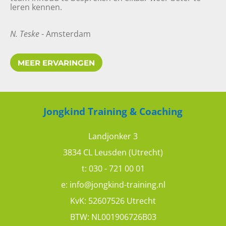
leren kennen.
N. Teske
- Amsterdam
MEER ERVARINGEN
Investering in team
8
10
Jongkind Training & Coaching
Landjonker 3
3834 CL Leusden (Utrecht)
t:
030 - 721 00 01
Trish
e:
info@jongkind-training.nl
KvK: 52607526 Utrecht
TMA teamdag
BTW: NL001906726B03
8
10