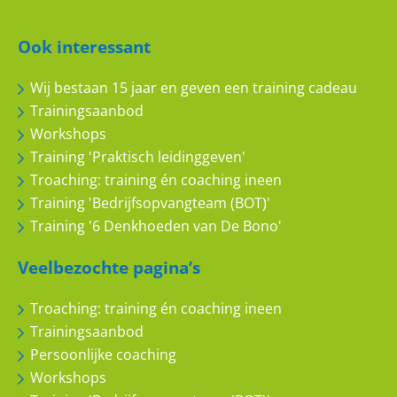
Meer sales
10
10
Ook interessant
Wij bestaan 15 jaar en geven een training cadeau
Trainingsaanbod
Workshops
Kristiaan
Training 'Praktisch leidinggeven'
Troaching: training én coaching ineen
Commerciële vaardigheden
Training 'Bedrijfsopvangteam (BOT)'
10
10
Training '6 Denkhoeden van De Bono'
Veelbezochte pagina’s
Troaching: training én coaching ineen
Trainingsaanbod
Persoonlijke coaching
Jeroen M.
Workshops