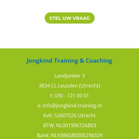
STEL UW VRAAG
Saskia
Jongkind Training & Coaching
Complete training
Landjonker 3
9
10
3834 CL Leusden (Utrecht)
t:
030 - 721 00 01
e:
info@jongkind-training.nl
KvK: 52607526 Utrecht
Albert
BTW: NL001906726B03
Bank: NL93INGB0005298329