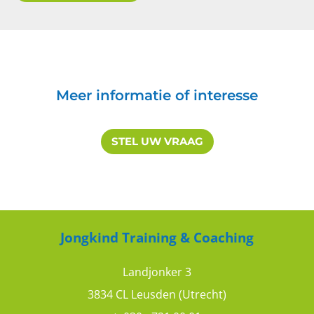
Contractmanagement: leerzame
dag
9
10
Meer informatie of interesse
STEL UW VRAAG
Wendy
Contractmanagement: leuke en
Jongkind Training & Coaching
leerzame training
Landjonker 3
8
10
3834 CL Leusden (Utrecht)