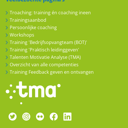
Troaching: training én coaching ineen
Trainingsaanbod
Persoonlijke coaching
Workshops
Training 'Bedrijfsopvangteam (BOT)'
Training 'Praktisch leidinggeven'
anoniem
Talenten Motivatie Analyse (TMA)
Overzicht van alle competenties
Open training
Training Feedback geven en ontvangen
Contractmanagement 2018
8
10
H. Joosten