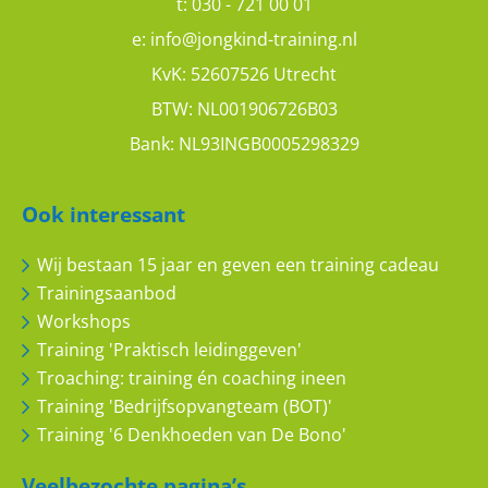
t:
030 - 721 00 01
e:
info@jongkind-training.nl
KvK: 52607526 Utrecht
Naomi Verlaan
BTW: NL001906726B03
Toepasbaar in de praktijk
Bank: NL93INGB0005298329
8
10
Ook interessant
Wij bestaan 15 jaar en geven een training cadeau
Trainingsaanbod
Workshops
Renee Knevels
Training 'Praktisch leidinggeven'
Troaching: training én coaching ineen
Contractmanagement: veel nieuwe
Training 'Bedrijfsopvangteam (BOT)'
inzichten opgedaan
Training '6 Denkhoeden van De Bono'
8
10
Veelbezochte pagina’s