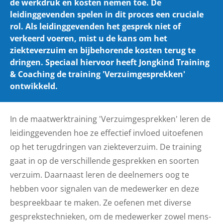
de werkdruk en kosten nemen toe. De
leidinggevenden spelen in dit proces een cruciale
rol. Als leidinggevenden het gesprek niet of
verkeerd voeren, mist u de kans om het
ziekteverzuim en bijbehorende kosten terug te
dringen. Speciaal hiervoor heeft Jongkind Training
& Coaching de training 'Verzuimgesprekken'
ontwikkeld.
In de maatwerktraining 'Verzuimgesprekken' leren de
leidinggevenden hoe ze effectief invloed uitoefenen
op het terugdringen van ziekteverzuim. De training
gaat in op de verschillende gesprekken en soorten
verzuim. Daarnaast leren de deelnemers oog te
hebben voor signalen van de medewerker en deze
bespreekbaar te maken. Ze oefenen met diverse
gesprekstechnieken, om de medewerker zowel mens-