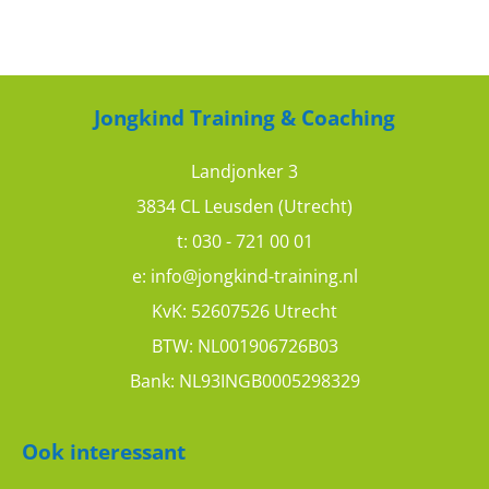
M. Charmant
Jongkind Training & Coaching
Cursus effectief beïnvloeden
Landjonker 3
10
10
3834 CL Leusden (Utrecht)
t:
030 - 721 00 01
e:
info@jongkind-training.nl
Marco P.
KvK: 52607526 Utrecht
BTW: NL001906726B03
training beïnvloeden
Bank: NL93INGB0005298329
8
10
Ook interessant