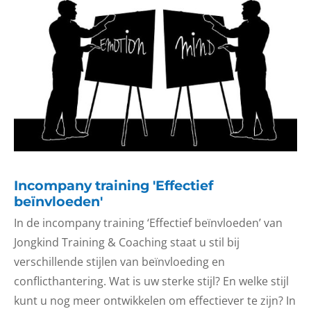
Incompany training 'Effectief
beïnvloeden'
In de incompany training ‘Effectief beïnvloeden’ van
Jongkind Training & Coaching staat u stil bij
verschillende stijlen van beïnvloeding en
conflicthantering. Wat is uw sterke stijl? En welke stijl
kunt u nog meer ontwikkelen om effectiever te zijn? In