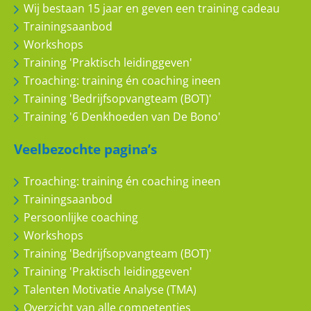
Wij bestaan 15 jaar en geven een training cadeau
Trainingsaanbod
Tim
Workshops
Training 'Praktisch leidinggeven'
Veel geleerd duidelijk en zeer
Troaching: training én coaching ineen
nuttig
Training 'Bedrijfsopvangteam (BOT)'
Training '6 Denkhoeden van De Bono'
10
10
Veelbezochte pagina’s
Troaching: training én coaching ineen
Trainingsaanbod
Persoonlijke coaching
LJ van Grieken
Workshops
Training 'Bedrijfsopvangteam (BOT)'
Beinvloeden effectief
Training 'Praktisch leidinggeven'
10
10
Talenten Motivatie Analyse (TMA)
Overzicht van alle competenties