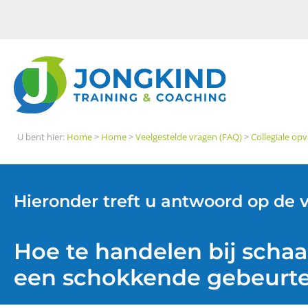
U bent hier:
Home
>
Home
>
Veelgestelde vragen (FAQ)
>
Collegiale op
Hieronder treft u antwoord op de 
Hoe te handelen bij scha
een schokkende gebeurte