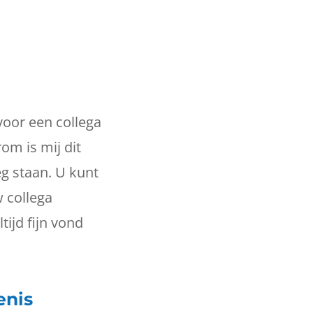
 voor een collega
om is mij dit
g staan. U kunt
 collega
tijd fijn vond
enis