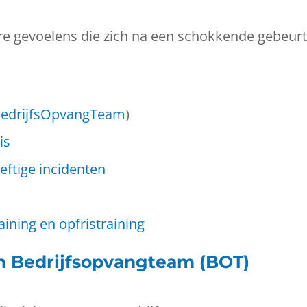
e gevoelens die zich na een schokkende gebeur
 BedrijfsOpvangTeam
)
is
eftige incidenten
ining en opfristraining
n Bedrijfsopvangteam (BOT)