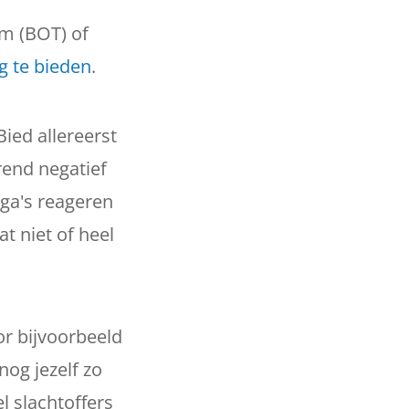
m (BOT) of
g te bieden
.
ied allereerst
rend negatief
ega's reageren
t niet of heel
r bijvoorbeeld
nog jezelf zo
l slachtoffers