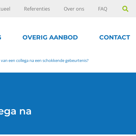
tueel
Referenties
Over ons
FAQ
G
OVERIG AANBOD
CONTACT
 van een collega na een schokkende gebeurtenis?
ega na