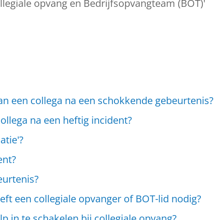
llegiale opvang en Bedrijfsopvangteam (BOT)'
an een collega na een schokkende gebeurtenis?
ollega na een heftig incident?
atie'?
ent?
eurtenis?
t een collegiale opvanger of BOT-lid nodig?
 in te schakelen bij collegiale opvang?