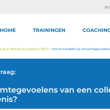
Ac
HOME
TRAININGEN
COACHIN
vang en Bedrijfsopvangteam (BOT)
>
Hoe te handelen bij schaamtegevoelens
vraag:
amtegevoelens van een coll
nis?