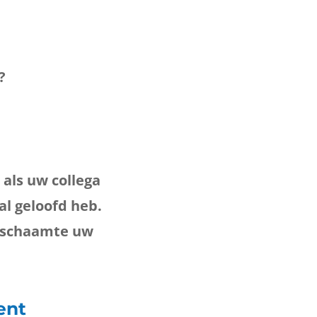
?
 als uw collega
aal geloofd heb.
ze schaamte uw
ent