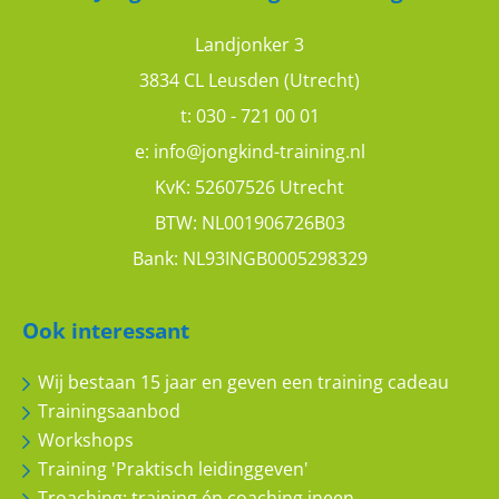
Landjonker 3
3834 CL Leusden (Utrecht)
t:
030 - 721 00 01
e:
info@jongkind-training.nl
KvK: 52607526 Utrecht
BTW: NL001906726B03
Bank: NL93INGB0005298329
Ook interessant
Wij bestaan 15 jaar en geven een training cadeau
Trainingsaanbod
Workshops
Training 'Praktisch leidinggeven'
Troaching: training én coaching ineen