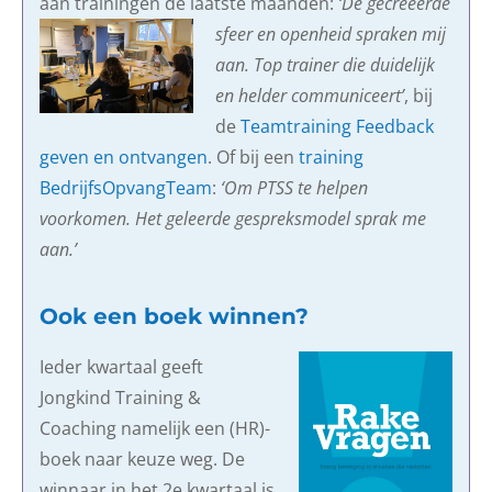
aan trainingen de laatste maanden
:
‘De gecreëerde
sfeer en openheid spraken mij
aan. Top trainer die duidelijk
en helder communiceert’
, bij
de
Teamtraining Feedback
geven en ontvangen
. Of bij een
training
BedrijfsOpvangTeam
:
‘Om PTSS te helpen
voorkomen. Het geleerde gespreksmodel sprak me
aan.’
Ook een boek winnen?
Ieder kwartaal geeft
Jongkind Training &
Coaching namelijk een (HR)-
boek naar keuze weg. De
winnaar in het 2e kwartaal is