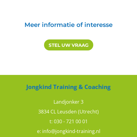
Meer informatie of interesse
STEL UW VRAAG
Jongkind Training & Coaching
Landjonker 3
3834 CL Leusden (Utrecht)
t:
030 - 721 00 01
e:
info@jongkind-training.nl