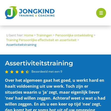
U bent hier:
Home
>
Trainingen
>
Persoonlijke ontwikkeling
>
Training Persoonlijke effectiviteit en assertiviteit
>
Assertiviteitstraining
Assertiviteitstraining
Beoordeeld met een 9
Over het algemeen gaat het goed, u werkt hard en
haalt voldoening uit uw werk. Toch zijn er
situaties waarin u 'ja' zegt, maar eigenlijk liever
'nee' had willen zeggen. Achteraf weet u wat u had
willen zeggen. En als u een keer op tijd 'nee' zegt,
dan komt het er soms bot uit of uw omgeving