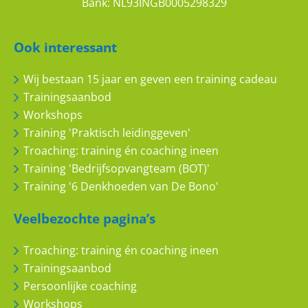
Bank: NL93INGB0005298329
TITEL
Ook interessant
JOUW ERVARING
Wij bestaan 15 jaar en geven een training cadeau
Trainingsaanbod
Workshops
Training 'Praktisch leidinggeven'
Troaching: training én coaching ineen
Training 'Bedrijfsopvangteam (BOT)'
Training '6 Denkhoeden van De Bono'
Veelbezochte pagina’s
Troaching: training én coaching ineen
Trainingsaanbod
Persoonlijke coaching
WAARDERING
Workshops