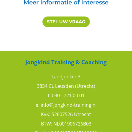
Meer informatie of interesse
STEL UW VRAAG
Renske
Niet zweverig
Jongkind Training & Coaching
9
10
Landjonker 3
3834 CL Leusden (Utrecht)
t:
030 - 721 00 01
e:
info@jongkind-training.nl
S. Lankhuizen
KvK: 52607526 Utrecht
BTW: NL001906726B03