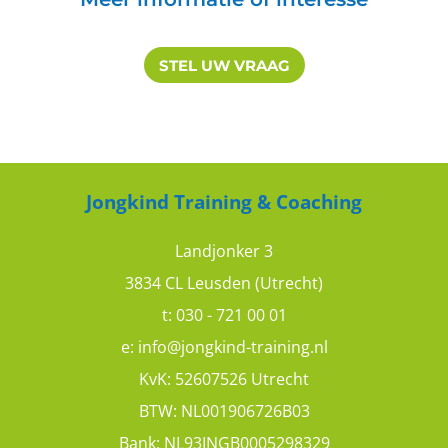
STEL UW VRAAG
Jongkind Training & Coaching
Landjonker 3
3834 CL Leusden (Utrecht)
t:
030 - 721 00 01
e:
info@jongkind-training.nl
KvK: 52607526 Utrecht
BTW: NL001906726B03
Bank: NL93INGB0005298329