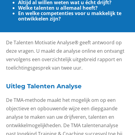
Altijd al willen weten wat u écht drijft?
Welke talenten u allemaal heeft?
En welke competenties voor u makkelijk te
ontwikkelen zijn?
De Talenten Motivatie Analyse® geeft antwoord op
deze vragen. U maakt de analyse online en ontvangt
vervolgens een overzichtelijk uitgebreid rapport en
toelichtingsgesprek van twee uur.
Uitleg Talenten Analyse
De TMA-methode maakt het mogelijk om op een
objectieve en opbouwende wijze een diepgaande
analyse te maken van uw drijfveren, talenten en
ontwikkelmogelijkheden. De TMA talentenanalyse
past Jongkind Training & Coaching succesvol toe bij