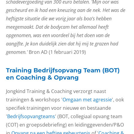
schadevergoeding van 300 euro betalen. 'Mijn oor was
gescheurd en ik had een kneuzing aan de nek. Het was de
heftigste situatie die we vorig jaar als boa’s hebben
meegemaakt. Dat de bodycam het allemaal heeft
opgenomen, was een voordeel bij het doen van de
aangifte. Je kon duidelijk zien dat hij mij te grazen had
genomen.'
Bron AD (1 februari 2019)
Training Bedrijfsopvang Team (BOT)
en Coaching & Opvang
Jongkind Training & Coaching verzorgt naast
trainingen & workshops '
Omgaan met agressie
', ook
specifiek trainingen voor nieuwe en bestaande
'
Bedrijfsopvangteams
' (BOT, collegiaal opvang team
(COT) en groepsdebriefing) en leidinggevenden/P&O
in
Opvang na een heftige gebeurtenis
of '
Coaching &