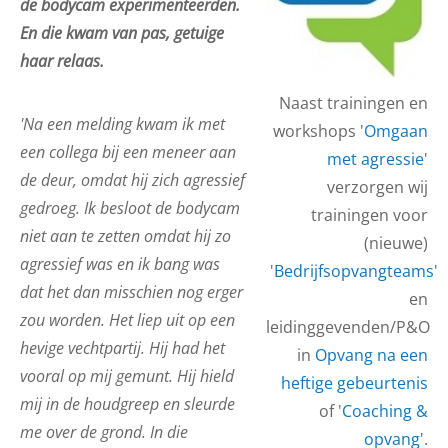
de bodycam experimenteerden.
En die kwam van pas, getuige
haar relaas.
Naast trainingen en
'Na een melding kwam ik met
workshops '
Omgaan
een collega bij een meneer aan
met agressie
'
de deur, omdat hij zich agressief
verzorgen wij
gedroeg. Ik besloot de bodycam
trainingen voor
niet aan te zetten omdat hij zo
(nieuwe)
agressief was en ik bang was
'
Bedrijfsopvangteams
'
dat het dan misschien nog erger
en
zou worden. Het liep uit op een
leidinggevenden/P&O
hevige vechtpartij. Hij had het
in
Opvang na een
vooral op mij gemunt. Hij hield
heftige gebeurtenis
mij in de houdgreep en sleurde
of '
Coaching &
me over de grond. In die
opvang
'.