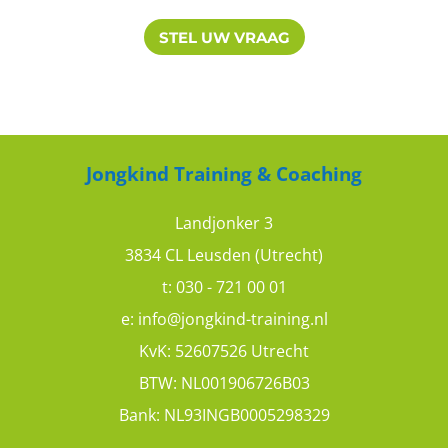
STEL UW VRAAG
Jongkind Training & Coaching
Landjonker 3
3834 CL Leusden (Utrecht)
t:
030 - 721 00 01
e:
info@jongkind-training.nl
KvK: 52607526 Utrecht
BTW: NL001906726B03
Bank: NL93INGB0005298329