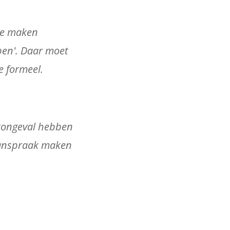
 te maken
ben'. Daar moet
e formeel.
stongeval hebben
 aanspraak maken