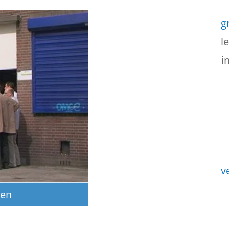
g
l
i
v
gen