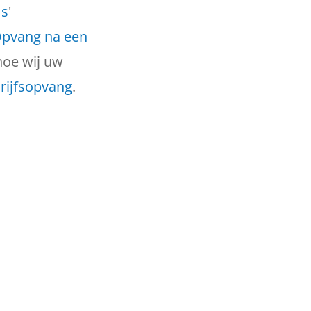
ms
'
Opvang na een
hoe wij uw
rijfsopvang
.