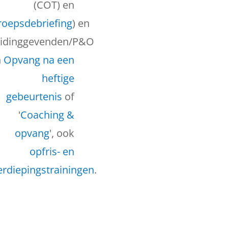
(COT) en
roepsdebriefing
) en
eidinggevenden/P&O
n
Opvang na een
heftige
gebeurtenis
of
'
Coaching &
opvang
', ook
opfris- en
erdiepingstrainingen
.