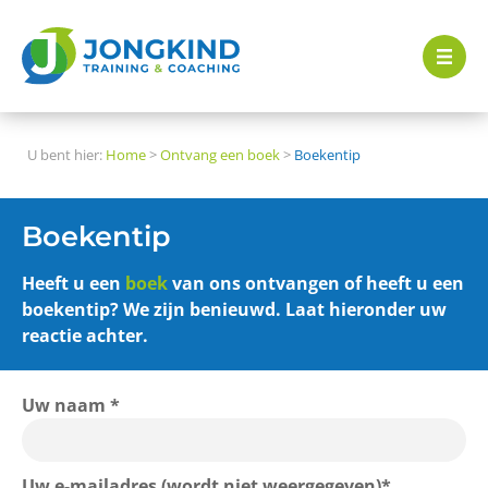
U bent hier:
Home
>
Ontvang een boek
>
Boekentip
Boekentip
Heeft u een
boek
van ons ontvangen of heeft u een
boekentip? We zijn benieuwd. Laat hieronder uw
reactie achter.
Uw naam *
Uw e-mailadres (wordt niet weergegeven)*