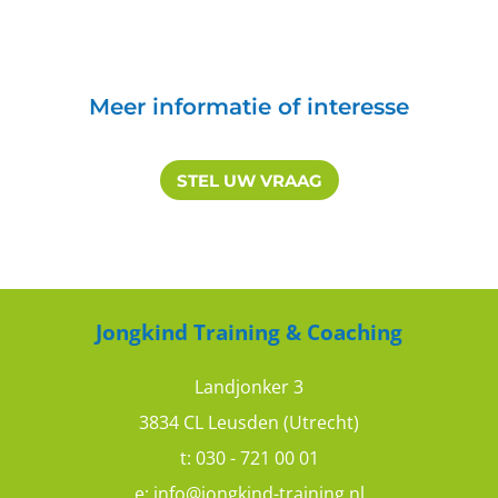
Meer informatie of interesse
STEL UW VRAAG
Jongkind Training & Coaching
Landjonker 3
3834 CL Leusden (Utrecht)
t:
030 - 721 00 01
e:
info@jongkind-training.nl